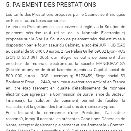
5. PAIEMENT DES PRESTATIONS
Les tarifs des Prestations proposés par le Cabinet sont indiqués
en Euros, toutes taxes comprises.
Le prix des Prestations est exclusivement réglé via la Solution de
paiement sécurisé (qui utilise de la Monnaie Electronique)
proposée sur le Site. La Solution de paiement sécurisé est mise à
disposition par le fournisseur du Cabinet, la société JURIHUB (SAS
au capital de 56.846,00 euros, 2 rue Palais Grillet 69002 Lyon- RCS
LYON B 533 391 066), qui intègre les outils de paiement d’un
émetteur de monnaie électronique, la société MANGOPAY SA
(Société anonyme de droit luxembourgeois au Capital social de
500 000 euros - RCS Luxembourg B173459, Siège social 59
Boulevard Royal, L-2449, habilitée à exercer son activité en France
en libre établissement en qualité d’établissement de monnaie
électronique agréé par la Commission de Surveillance du Secteur
Financier). La solution de paiement permet de faciliter la
réalisation et la gestion des transactions de manière cryptée.
En effectuant la commande d’une Prestation, l’Utilisateur
reconnaît, lorsqu’il accepte les présentes Conditions Générales de
Vente, accepter également pleinement et entièrement le « Contrat-
Cadre MangoPay »
accessible ici
. Si l’Utilisateur n’accepte pas ce «