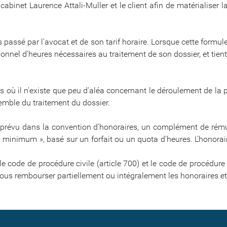
cabinet Laurence Attali-Muller et le client afin de matérialiser 
passé par l'avocat et de son tarif horaire. Lorsque cette formul
sionnel d'heures nécessaires au traitement de son dossier, et t
as où il n'existe que peu d'aléa concernant le déroulement de la
semble du traitement du dossier.
t prévu dans la convention d'honoraires, un complément de rémun
e « minimum », basé sur un forfait ou un quota d'heures. L'honora
le code de procédure civile (article 700) et le code de procédure 
ous rembourser partiellement ou intégralement les honoraires et 